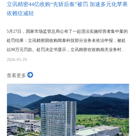
立讯精密44亿收购“先斩后奏”被罚 加速多元化苹果
依赖症减轻
5月27日，国家市场监管总局公布了一起违法实施经营者集中案的
处罚结果：立讯精密因收购闻泰科技部分业务未依法申报，被处
以90万元罚款。处罚决定书显示，立讯精密在收购相关业务时，
未依法事先申...
2026-05-29
查看更多