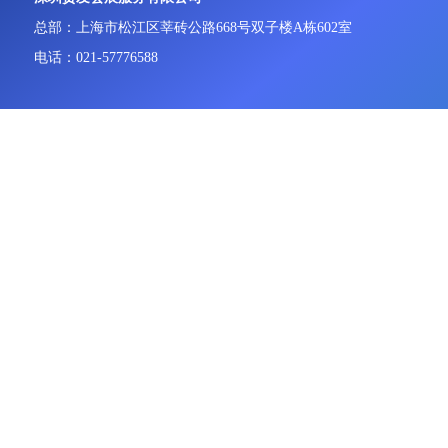
总部：上海市松江区莘砖公路668号双子楼A栋602室
电话：021-57776588
高雅 女士
手机：13918474775
Email：601349105@qq.com
参展参观咨询