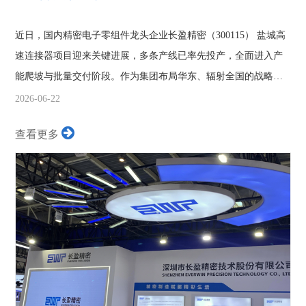
近日，国内精密电子零组件龙头企业长盈精密（300115） 盐城高
速连接器项目迎来关键进展，多条产线已率先投产，全面进入产
能爬坡与批量交付阶段。作为集团布局华东、辐射全国的战略支
点，该项目将...
2026-06-22
查看更多