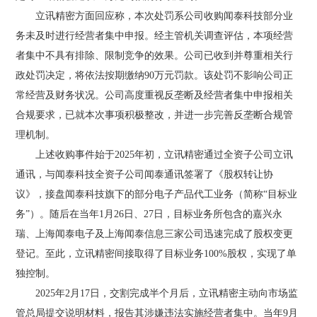
立讯精密方面回应称，本次处罚系公司收购闻泰科技部分业
务未及时进行经营者集中申报。经主管机关调查评估，本项经营
者集中不具有排除、限制竞争的效果。公司已收到并尊重相关行
政处罚决定，将依法按期缴纳90万元罚款。该处罚不影响公司正
常经营及财务状况。公司高度重视反垄断及经营者集中申报相关
合规要求，已就本次事项积极整改，并进一步完善反垄断合规管
理机制。
上述收购事件始于2025年初，立讯精密通过全资子公司立讯
通讯，与闻泰科技全资子公司闻泰通讯签署了《股权转让协
议》，接盘闻泰科技旗下的部分电子产品代工业务（简称“目标业
务”）。随后在当年1月26日、27日，目标业务所包含的嘉兴永
瑞、上海闻泰电子及上海闻泰信息三家公司迅速完成了股权变更
登记。至此，立讯精密间接取得了目标业务100%股权，实现了单
独控制。
2025年2月17日，交割完成半个月后，立讯精密主动向市场监
管总局提交说明材料，报告其涉嫌违法实施经营者集中。当年9月